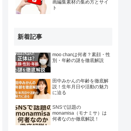
画編集素材の集め方とサイ
ト
新着記事
moo chanは何者？素顔・性
別・年齢の謎を徹底解説
田中みかんの年齢を徹底解
説！生年月日や活動の魅力
に迫る
SNSで話題の
monamisa（モナミサ）は
何者なのか徹底解説！