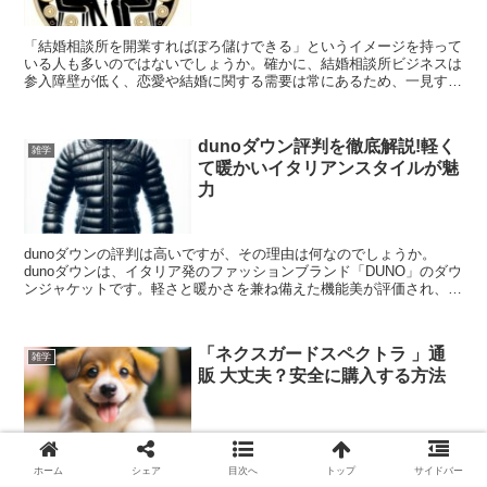
「結婚相談所を開業すればぼろ儲けできる」というイメージを持って
いる人も多いのではないでしょうか。確かに、結婚相談所ビジネスは
参入障壁が低く、恋愛や結婚に関する需要は常にあるため、一見する
と儲かりそうに見えます。しかし、実際には多くの結婚相談...
dunoダウン評判を徹底解説!軽く
雑学
て暖かいイタリアンスタイルが魅
力
dunoダウンの評判は高いですが、その理由は何なのでしょうか。
dunoダウンは、イタリア発のファッションブランド「DUNO」のダウ
ンジャケットです。軽さと暖かさを兼ね備えた機能美が評価され、人
気を集めているアイテムです。本記事では、duno...
「ネクスガードスペクトラ 」通
雑学
販 大丈夫？安全に購入する方法
ネクスガードスペクトラを通販で購入しようと考えているけれど、本
ホーム
シェア
目次へ
トップ
サイドバー
当に大丈夫なの？そんな疑問をお持ちではないでしょうか。ネクスガ