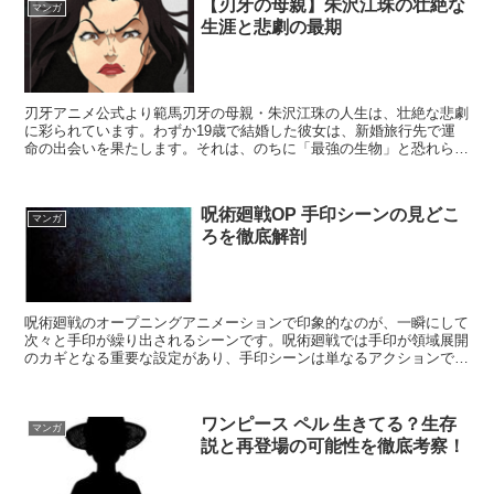
【刃牙の母親】朱沢江珠の壮絶な
マンガ
生涯と悲劇の最期
刃牙アニメ公式より範馬刃牙の母親・朱沢江珠の人生は、壮絶な悲劇
に彩られています。わずか19歳で結婚した彼女は、新婚旅行先で運
命の出会いを果たします。それは、のちに「最強の生物」と恐れられ
る格闘家・範馬勇次郎でした。夫を殺された瞬間、江珠は勇...
呪術廻戦OP 手印シーンの見どこ
マンガ
ろを徹底解剖
呪術廻戦のオープニングアニメーションで印象的なのが、一瞬にして
次々と手印が繰り出されるシーンです。呪術廻戦では手印が領域展開
のカギとなる重要な設定があり、手印シーンは単なるアクションでは
なく、キャラクターの個性と力強さを表現した見どころの一...
ワンピース ペル 生きてる？生存
マンガ
説と再登場の可能性を徹底考察！