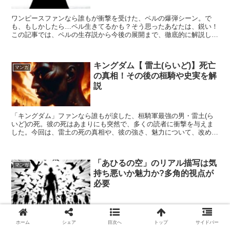
ワンピースファンなら誰もが衝撃を受けた、ペルの爆弾シーン。で
も、もしかしたら…ペル生きてるかも？そう思ったあなたは、鋭い！
この記事では、ペルの生存説から今後の展開まで、徹底的に解説しま
す！ペルの運命が気になる人は、ぜひ最後まで読んでみてね！...
キングダム【 雷土(らいど)】死亡
マンガ
の真相！その後の桓騎や史実を解
説
「キングダム」ファンなら誰もが涙した、桓騎軍最強の男・雷土(ら
いど)の死。彼の死はあまりにも突然で、多くの読者に衝撃を与えま
した。今回は、雷土の死の真相や、彼の強さ、魅力について、改めて
解説していきます。さらに、史実との関係性や、もしも雷土...
「あひるの空」のリアル描写は気
マンガ
持ち悪いか魅力か?多角的視点が
必要
人気漫画「あひるの空」は、そのリアルな描写から一部の読者には
「気持ち悪い」と感じられている。しかし、支持するファンも少なく
ホーム
シェア
目次へ
トップ
サイドバー