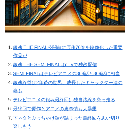
銀魂 THE FINAL公開前に原作76巻を映像化した重要
作品が
銀魂 THE SEMI-FINALはdTVで独占配信
SEMI-FINALはテレビアニメの368話と369話に相当
銀魂終盤は2年後の世界、成長したキャラクター達の
姿も
テレビアニメの銀魂最終回は独自路線を突っ走る
最終回で原作とアニメの裏事情も大暴露
下ネタとぶっちゃけ話が詰まった最終回を思い切り
楽しもう