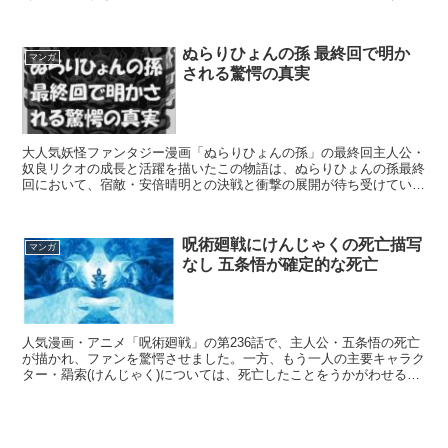
いるのではないでしょうか？この記事では、そんな「ワンピ...
ぬらりひょんの孫 最終回で明か
マンガ
される驚愕の真実
大人気妖怪ファンタジー漫画「ぬらりひょんの孫」の最終回主人公・
奴良リクオの成長と活躍を描いたこの物語は、ぬらりひょんの孫最終
回において、宿敵・安倍晴明との決戦と衝撃の展開が待ち受けていま
した。果たしてリクオは、仲間である妖怪達と共に、日本の...
呪術廻戦にけんじゃくの死亡描写
マンガ
なし 五条悟が確定的な死亡
人気漫画・アニメ「呪術廻戦」の第236話で、主人公・五条悟の死亡
が描かれ、ファンを驚愕させました。一方、もう一人の主要キャラク
ター・羂索(けんじゃく)については、死亡したことをうかがわせる描
写は一切ありませんでした。今回は236話における五...