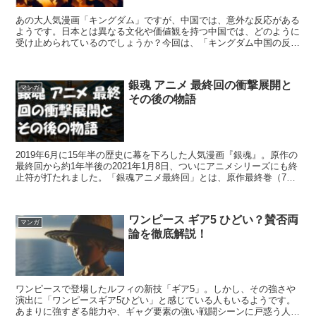
あの大人気漫画「キングダム」ですが、中国では、意外な反応がある
ようです。日本とは異なる文化や価値観を持つ中国では、どのように
受け止められているのでしょうか？今回は、「キングダム中国の反
応」をテーマに、その魅力や不人気の理由を徹底解説していき...
銀魂 アニメ 最終回の衝撃展開と
マンガ
その後の物語
2019年6月に15年半の歴史に幕を下ろした人気漫画『銀魂』。原作の
最終回から約1年半後の2021年1月8日、ついにアニメシリーズにも終
止符が打たれました。「銀魂アニメ最終回」とは、原作最終巻（77
巻）のストーリーを映像化した劇場版アニメ『...
ワンピース ギア5 ひどい？賛否両
マンガ
論を徹底解説！
ワンピースで登場したルフィの新技「ギア5」。しかし、その強さや
演出に「ワンピースギア5ひどい」と感じている人もいるようです。
あまりに強すぎる能力や、ギャグ要素の強い戦闘シーンに戸惑う人も