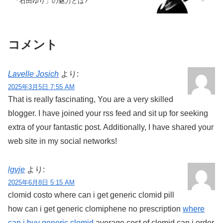
「石田ゆり」の魅力とは?
コメント
Lavelle Josich
より:
2025年3月5日 7:55 AM
That is really fascinating, You are a very skilled
blogger. I have joined your rss feed and sit up for seeking
extra of your fantastic post. Additionally, I have shared your
web site in my social networks!
lgvje
より:
2025年6月8日 5:15 AM
clomid costo where can i get generic clomid pill
how can i get generic clomiphene no prescription
where
can i buy generic clomid
average cost of clomid can i order