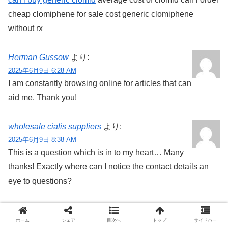
cheap clomiphene for sale cost generic clomiphene
without rx
Herman Gussow
より:
2025年6月9日 6:28 AM
I am constantly browsing online for articles that can
aid me. Thank you!
wholesale cialis suppliers
より:
2025年6月9日 8:38 AM
This is a question which is in to my heart… Many
thanks! Exactly where can I notice the contact details an
eye to questions?
can i drink while taking flagyl
より:
ホーム
シェア
目次へ
トップ
サイドバー
2025年6月11日 2:50 AM