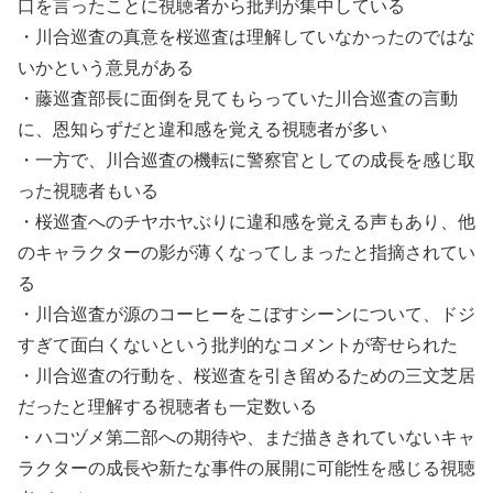
口を言ったことに視聴者から批判が集中している
・川合巡査の真意を桜巡査は理解していなかったのではな
いかという意見がある
・藤巡査部長に面倒を見てもらっていた川合巡査の言動
に、恩知らずだと違和感を覚える視聴者が多い
・一方で、川合巡査の機転に警察官としての成長を感じ取
った視聴者もいる
・桜巡査へのチヤホヤぶりに違和感を覚える声もあり、他
のキャラクターの影が薄くなってしまったと指摘されてい
る
・川合巡査が源のコーヒーをこぼすシーンについて、ドジ
すぎて面白くないという批判的なコメントが寄せられた
・川合巡査の行動を、桜巡査を引き留めるための三文芝居
だったと理解する視聴者も一定数いる
・ハコヅメ第二部への期待や、まだ描ききれていないキャ
ラクターの成長や新たな事件の展開に可能性を感じる視聴