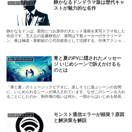
静かなるドンドラマ版は歴代キャ
エンターテイメント
ストが魅力的な名作
静かなるドンは、新田たつお原作の大ヒット漫画を実写ドラマ化した
作品です。主人公の近藤静也が、昼間は下着メーカーのサラリーマ
ン、夜は極道・新鮮組の三代目総長として活躍する、任侠アクション
コメディ作品です。ドラマ版は1994年から放送が始まり、...
青と夏のPVに隠されたメッセー
エンターテイメント
ジ いじめシーンで訴えかけるも
のとは
「青と夏」のミュージックビデオに、楽しそうに遊ぶシーンの合間
に、いじめられるシーンが挿入されています。なぜこのシーンを入れ
ることにしたのか、制作側の狙いは何か。一部からはいじめを助長す
るのではないかという批判の声も上がっています。MVを巡る...
モンスト通信エラーが頻発？原因
エンターテイメント
と解決策を解説