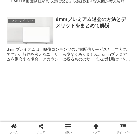
「DMMTV画面録画が真っ黒になる」現象は様々な原因が考えられま
す。本記事では、DMMTVの画面録画が真っ黒になる主な原...
dmmプレミアム退会の方法とデ
エンターテイメント
メリットをまとめて解説
dmmプレミアムは、映像コンテンツの定額配信サービスとして人気
ですが、解約を考えるユーザーも少なくありません。dmmプレミア
ムを退会する場合、アカウントは残るもののサービスの利用はできな
くなるなどのデメリットがあります。そこで今回は、dmm...
ホーム
シェア
目次へ
トップ
サイドバー