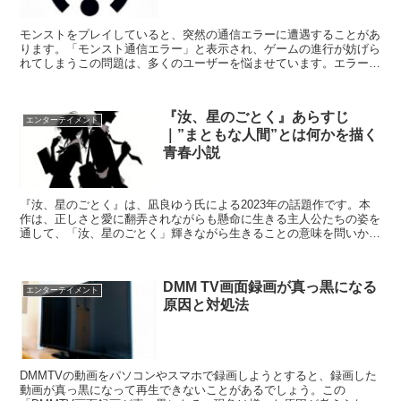
モンストをプレイしていると、突然の通信エラーに遭遇することがあ
ります。「モンスト通信エラー」と表示され、ゲームの進行が妨げら
れてしまうこの問題は、多くのユーザーを悩ませています。エラーコ
ードも様々で、1、404、403、502、819、40...
『汝、星のごとく』あらすじ
エンターテイメント
｜”まともな人間”とは何かを描く
青春小説
『汝、星のごとく』は、凪良ゆう氏による2023年の話題作です。本
作は、正しさと愛に翻弄されながらも懸命に生きる主人公たちの姿を
通して、「汝、星のごとく」輝きながら生きることの意味を問いかけ
ます。瀬戸内の美しい島を舞台に、孤独と欠落を抱えた高...
DMM TV画面録画が真っ黒になる
エンターテイメント
原因と対処法
DMMTVの動画をパソコンやスマホで録画しようとすると、録画した
動画が真っ黒になって再生できないことがあるでしょう。この