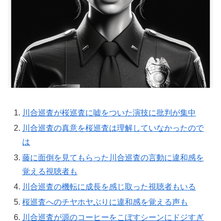
川合巡査が桜巡査に嘘をついた演技に批判が集中
川合巡査の真意を桜巡査は理解していなかったので
は
藤に面倒を見てもらった川合巡査の言動に違和感を
覚える視聴者も
川合巡査の機転に成長を感じ取った視聴者もいる
桜巡査へのチヤホヤぶりに違和感を覚える声も
川合巡査が源のコーヒーをこぼすシーンにドジすぎ