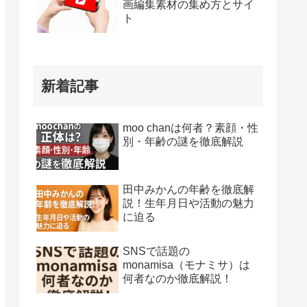
画編集素材の集め方とサイ
ト
新着記事
moo chanは何者？素顔・性
別・年齢の謎を徹底解説
田中みかんの年齢を徹底解
説！生年月日や活動の魅力
に迫る
SNSで話題の
monamisa（モナミサ）は
何者なのか徹底解説！