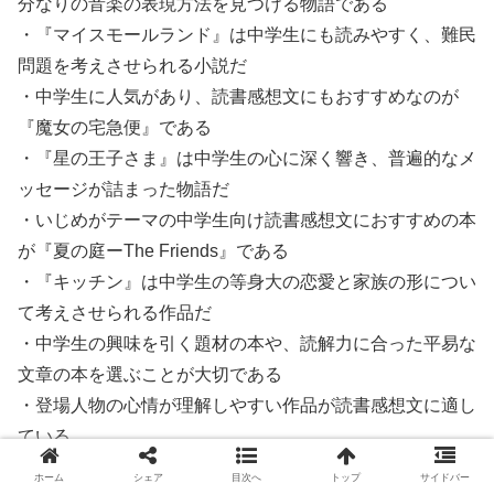
分なりの音楽の表現方法を見つける物語である
・『マイスモールランド』は中学生にも読みやすく、難民
問題を考えさせられる小説だ
・中学生に人気があり、読書感想文にもおすすめなのが
『魔女の宅急便』である
・『星の王子さま』は中学生の心に深く響き、普遍的なメ
ッセージが詰まった物語だ
・いじめがテーマの中学生向け読書感想文におすすめの本
が『夏の庭ーThe Friends』である
・『キッチン』は中学生の等身大の恋愛と家族の形につい
て考えさせられる作品だ
・中学生の興味を引く題材の本や、読解力に合った平易な
文章の本を選ぶことが大切である
・登場人物の心情が理解しやすい作品が読書感想文に適し
ている
・本を読む前に、テーマを意識して読むことが高評価を得
ホーム
シェア
目次へ
トップ
サイドバー