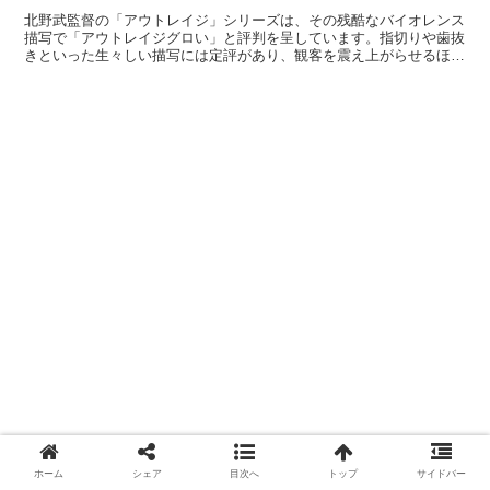
北野武監督の「アウトレイジ」シリーズは、その残酷なバイオレンス
描写で「アウトレイジグロい」と評判を呈しています。指切りや歯抜
きといった生々しい描写には定評があり、観客を震え上がらせるほど
の衝撃があります。本記事では、なぜアウトレイジがこれほ...
ホーム
シェア
目次へ
トップ
サイドバー