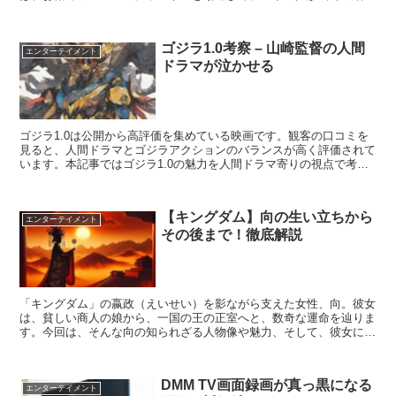
します。世界で人気のジャンルから、お笑い芸...
ゴジラ1.0考察 – 山崎監督の人間
エンターテイメント
ドラマが泣かせる
ゴジラ1.0は公開から高評価を集めている映画です。観客の口コミを
見ると、人間ドラマとゴジラアクションのバランスが高く評価されて
います。本記事ではゴジラ1.0の魅力を人間ドラマ寄りの視点で考察
します。人間模様に注目する人にはおすすめの作品とい...
【キングダム】向の生い立ちから
エンターテイメント
その後まで！徹底解説
「キングダム」の嬴政（えいせい）を影ながら支えた女性、向。彼女
は、貧しい商人の娘から、一国の王の正室へと、数奇な運命を辿りま
す。今回は、そんな向の知られざる人物像や魅力、そして、彼女に対
する世間の評価について、徹底的に解説していきます！彼女...
DMM TV画面録画が真っ黒になる
エンターテイメント