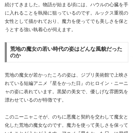
続けてきました。物語が始まる頃には、ハウルの心臓を手
に入れることを執拗に狙っているのです。ルックス重視の
女性として描かれており、魔力を使ってでも美しさを保と
うとする強い執着心が伺えます。
荒地の魔女の若い時代の姿はどんな風貌だった
のか
荒地の魔女が若かったころの姿は、ジブリ美術館で上映さ
れている短編アニメ『星をかった日』のヒロイン・ニーニ
ャの姿に表れています。黒髪の美女で、優しげな雰囲気を
漂わせているのが特徴です。
このニーニャこそが、のちに悪魔と契約を交わして魔女と
化した荒地の魔女なのです。魔力を使って美しさを保って