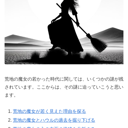
荒地の魔女の若かった時代に関しては、いくつかの謎が残
されています。ここからは、その謎に迫っていこうと思い
ます。
荒地の魔女が若く見えた理由を探る
荒地の魔女とハウルの過去を掘り下げる