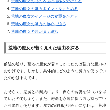
荒地の魔女の心の内面の推移を分析する
荒地の魔女の魅力ポイントをまとめる
荒地の魔女のイメージの変遷をたどる
荒地の魔女の魅力の核心に迫る
荒地の魔女の若い頃：総括
荒地の魔女が若く見えた理由を探る
前述の通り、荒地の魔女が若々しかったのは強力な魔力の
おかげです。しかし、具体的にどのような魔力を使ってい
たのかは不明です。
おそらく、悪魔との契約により、自らの容姿を保つ力を得
ていたのでしょう。また、寿命を永遠に保つ力も持ってい
た可能性があります。魔力の詳細が明らかになれば、荒地