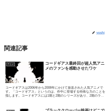
yoshi
関連記事
コードギアス最終回が超人気アニ
アニメ
メのファンを感動させたワケ
コードギアスは2006年から2008年にかけて放送された人気アニメで
す。「コードギアス」というのは、作中に登場する特殊な力のことを
指します。コードギアスには1期と2期のシリーズがあり、2期のラス
トが物語の最終回となっています。コードギアスの...
ブラッククローバー映画はどこで