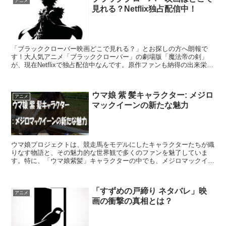
アニメ
見れる？Netflix独占配信中！
「ブラッククローバー映画どこで見れる？」とお探しの方へ朗報で
す！大人気アニメ「ブラッククローバー」の劇場版「魔法帝の剣」
が、現在Netflixで独占配信中なんです。原作ファンも納得の出来栄え
と評判の本作、果たしてどのような内容なのでしょうか...
ウマ娘 紫 髪キャラクター: メジロ
アニメ
マックイーンの新たな魅力
ウマ娘プロジェクトは、競走馬をモデルにしたキャラクターたちが織
りなす物語と、その魅力的な世界観で多くのファンを魅了していま
す。特に、「ウマ娘紫髪」キャラクターの中でも、メジロマックイー
ンはその美しいデザインと強力なスキルセットで多くのプレイ...
「すずめの戸締り ネタバレ」映
アニメ
画の衝撃の真相とは？