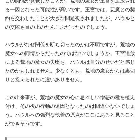
この関係が発覚したことが、荒地の魔女が王宮を追放され
る一因となった可能性が高いです。王宮では、悪魔との契
約を交わしたことが大きな問題視されましたが、ハウルと
の交際も目の上のたんこぶだったのでしょう。
ハウルがなぜ関係を断ち切ったのかは不明ですが、荒地の
魔女への同情からだったのではないでしょうか。王宮追放
による荒地の魔女の失墜を、ハウルは自分のせいだと感じ
たのかもしれません。少なくとも、荒地の魔女からは裏切
りと捉えられたに違いありません。
この出来事が、荒地の魔女の心に忌々しい憎悪の種を植え
付け、その後の行動の遠因となったのは間違いないでしょ
う。ハウルへの強烈な執着の原点がここにあると見ること
ができそうです。