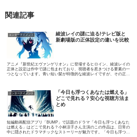
関連記事
綾波レイの謎に迫る!テレビ版と
エンターテイメント
新劇場版の正体設定の違いを比較
アニメ『新世紀エヴァンゲリオン』に登場するヒロイン、綾波レイの
正体と設定は作中で謎に包まれており、視聴者を惹きつける要素の一
つとなっています。青い短い髪が特徴的な綾波レイですが、その正体
は一言で説明することは難しく、テレビアニメ版と新劇場版...
「今日も浮つくあなたは燃える」
エンターテイメント
どこで見れる？安心な視聴方法ま
とめ
短編動画配信アプリ「BUMP」で話題のドラマ「今日も浮つくあなた
は燃える」はどこで見れる？小林涼子さん主演のこの作品は、日常の
中に隠されたドラマチックなストーリーが魅力です。「今日も浮つく
あなたは燃える」の全12話をどうすれば安心して見れる...