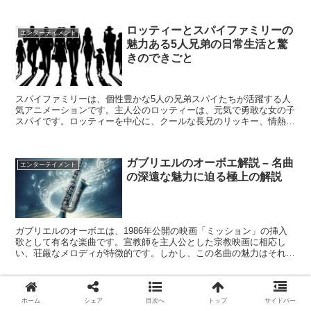
ロッティーとスパイファミリーの
エンターテイメント
魅力ある5人兄弟の日常生活と驚
きのできごと
スパイファミリーは、個性豊かな5人の兄弟スパイたちが活躍する人
気アニメーションです。主人公のロッティーは、元気で勇敢な女の子
スパイです。ロッティーを中心に、クールな長兄のリッキー、情熱的
な次兄のアルフィー、知的な三男のブレイン、妹思いの末っ...
ガブリエルのオーボエ解説 – 名曲
エンターテイメント
の深遠な魅力に迫る極上の解説
ガブリエルのオーボエは、1986年公開の映画「ミッション」の挿入
歌として有名な楽曲です。宣教師を主人公とした宗教映画に相応し
い、荘厳なメロディが特徴的です。しかし、この名曲の魅力はそれだ
けに留まりません。ガブリエルのオーボエは、ピアノ編曲や...
ああ無情の合いの手の入れ方、笑
エンターテイメント
ホーム
シェア
目次へ
トップ
サイドバー
いを誘う名人の極意を徹底解説