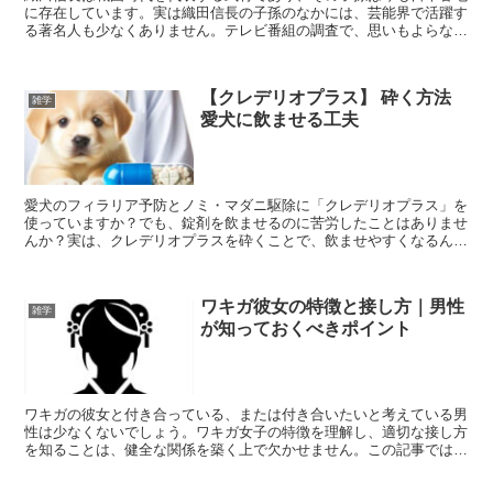
に存在しています。実は織田信長の子孫のなかには、芸能界で活躍す
る著名人も少なくありません。テレビ番組の調査で、思いもよらない
有名人が信長の子孫であることが判明したこともあるのです...
【クレデリオプラス】 砕く方法
雑学
愛犬に飲ませる工夫
愛犬のフィラリア予防とノミ・マダニ駆除に「クレデリオプラス」を
使っていますか？でも、錠剤を飲ませるのに苦労したことはありませ
んか？実は、クレデリオプラスを砕くことで、飲ませやすくなるんで
す。でも、「砕いて大丈夫なの？」「どうやって砕けばいい...
ワキガ彼女の特徴と接し方｜男性
雑学
が知っておくべきポイント
ワキガの彼女と付き合っている、または付き合いたいと考えている男
性は少なくないでしょう。ワキガ女子の特徴を理解し、適切な接し方
を知ることは、健全な関係を築く上で欠かせません。この記事では、
ワキガの原因や症状、女性のワキガ保有率について解説する...