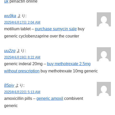
uk
periactin online
wu9ka
より:
2025年6月17日 2:04 AM
motilium tablet –
purchase sumycin sale
buy
generic cyclobenzaprine over the counter
uu2zg
より:
2025年6月19日 8:22 AM
generic inderal 20mg –
buy methotrexate 2.5mg
without prescription
buy methotrexate 10mg generic
85piy
より:
2025年6月22日 5:13 AM
amoxicillin pills –
generic amoxil
combivent
generic