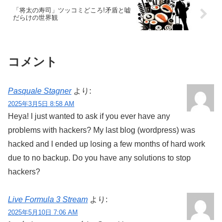
「将太の寿司」ツッコミどころ!矛盾と嘘
だらけの世界観
コメント
Pasquale Stagner
より:
2025年3月5日 8:58 AM
Heya! I just wanted to ask if you ever have any
problems with hackers? My last blog (wordpress) was
hacked and I ended up losing a few months of hard work
due to no backup. Do you have any solutions to stop
hackers?
Live Formula 3 Stream
より:
2025年5月10日 7:06 AM