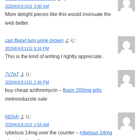
2025年6月10日 3:00 AM
More delight pieces like this would insinuate the
web better.
can flagyl turn urine brown
より:
2025年6月11日 9:16 PM
This is the kind of writing I rightly appreciate.
7c7p7
より:
2025年6月13日 2:49 PM
buy cheap azithromycin –
floxin 200mg pills
metronidazole sale
h63yh
より:
2025年6月15日 2:54 AM
rybelsus 14mg over the counter –
rybelsus 14mg