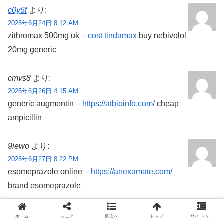
c0y6f
より:
2025年6月24日 8:12 AM
zithromax 500mg uk –
cost tindamax
buy nebivolol
20mg generic
cmvs8
より:
2025年6月26日 4:15 AM
generic augmentin –
https://atbioinfo.com/
cheap
ampicillin
9iewo
より:
2025年6月27日 8:22 PM
esomeprazole online –
https://anexamate.com/
brand esomeprazole
jj3jb
より:
ホーム
シェア
目次へ
トップ
サイドバー