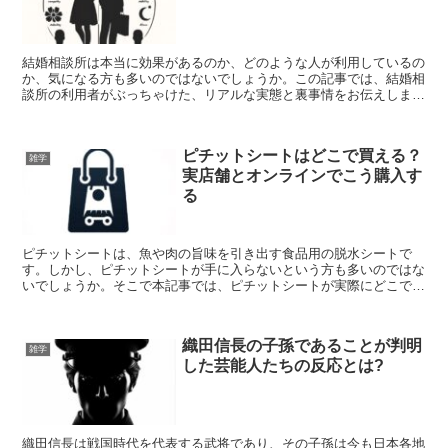
結婚相談所は本当に効果があるのか、どのような人が利用しているの
か、気になる方も多いのではないでしょうか。この記事では、結婚相
談所の利用者がぶっちゃけた、リアルな実態と裏事情をお伝えしま
す。イメージと現実のギャップ、スタッフの本音、入会前に知...
ピチットシートはどこで買える？
雑学
実店舗とオンラインでこう購入す
る
ピチットシートは、魚や肉の旨味を引き出す食品用の脱水シートで
す。しかし、ピチットシートが手に入らないという方も多いのではな
いでしょうか。そこで本記事では、ピチットシートが実際にどこで購
入できるのか、ドラッグストアや100円ショップでは売って...
織田信長の子孫であることが判明
雑学
した芸能人たちの反応とは?
織田信長は戦国時代を代表する武将であり、その子孫は今も日本各地