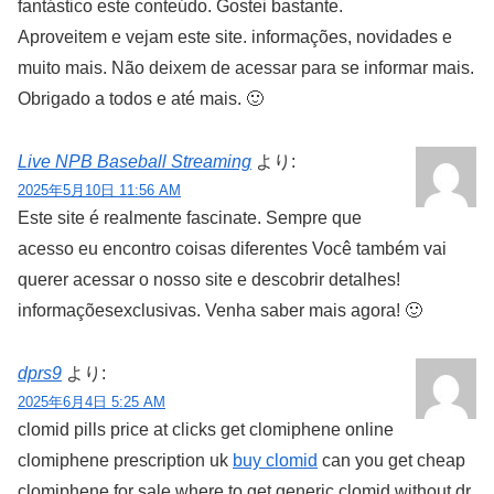
fantástico este conteúdo. Gostei bastante.
Aproveitem e vejam este site. informações, novidades e
muito mais. Não deixem de acessar para se informar mais.
Obrigado a todos e até mais. 🙂
Live NPB Baseball Streaming
より:
2025年5月10日 11:56 AM
Este site é realmente fascinate. Sempre que
acesso eu encontro coisas diferentes Você também vai
querer acessar o nosso site e descobrir detalhes!
informaçõesexclusivas. Venha saber mais agora! 🙂
dprs9
より:
2025年6月4日 5:25 AM
clomid pills price at clicks get clomiphene online
clomiphene prescription uk
buy clomid
can you get cheap
clomiphene for sale where to get generic clomid without dr