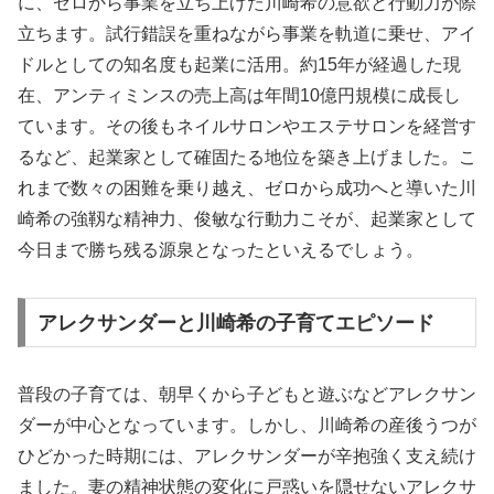
に、ゼロから事業を立ち上げた川崎希の意欲と行動力が際
立ちます。試行錯誤を重ねながら事業を軌道に乗せ、アイ
ドルとしての知名度も起業に活用。約15年が経過した現
在、アンティミンスの売上高は年間10億円規模に成長し
ています。その後もネイルサロンやエステサロンを経営す
るなど、起業家として確固たる地位を築き上げました。こ
れまで数々の困難を乗り越え、ゼロから成功へと導いた川
崎希の強靱な精神力、俊敏な行動力こそが、起業家として
今日まで勝ち残る源泉となったといえるでしょう。
アレクサンダーと川崎希の子育てエピソード
普段の子育ては、朝早くから子どもと遊ぶなどアレクサン
ダーが中心となっています。しかし、川崎希の産後うつが
ひどかった時期には、アレクサンダーが辛抱強く支え続け
ました。妻の精神状態の変化に戸惑いを隠せないアレクサ