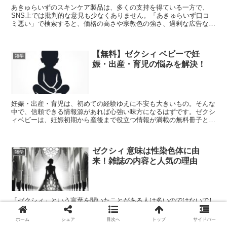
あきゅらいずのスキンケア製品は、多くの支持を得ている一方で、
SNS上では批判的な意見も少なくありません。「あきゅらいず口コ
ミ悪い」で検索すると、価格の高さや宗教色の強さ、過剰な広告など
への不満が見受けられます。本記事では、あきゅらいずに対す...
【無料】ゼクシィ ベビーで妊
雑学
娠・出産・育児の悩みを解決！
妊娠・出産・育児は、初めての経験ゆえに不安も大きいもの。そんな
中で、信頼できる情報源があれば心強い味方になるはずです。ゼクシ
ィベビーは、妊娠初期から産後まで役立つ情報が満載の無料冊子とし
て、多くの妊婦さんや子育て中のママから支持されています...
ゼクシィ 意味は性染色体に由
雑学
来！雑誌の内容と人気の理由
「ゼクシィ」という言葉を聞いたことがある人は多いのではないでし
ょうか。ゼクシィとは、リクルートが発行している結婚情報誌の名称
で、その由来は性染色体に関係しています。しかし、ゼクシィの意味
ホーム
シェア
目次へ
トップ
サイドバー
や内容について詳しく知らない人も少なくないでしょう。こ...