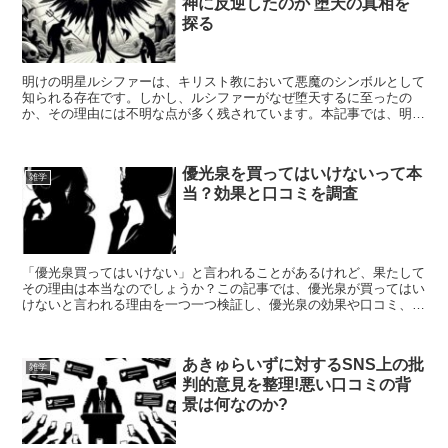
神に反逆したのか 堕天の真相を
探る
明けの明星ルシファーは、キリスト教において悪魔のシンボルとして
知られる存在です。しかし、ルシファーがなぜ堕天するに至ったの
か、その理由には不明な点が多く残されています。本記事では、明け
の明星ルシファーの真の姿に迫ります。ルシファーとは一体ど...
優光泉を買ってはいけないって本
雑学
当？効果と口コミを調査
「優光泉買ってはいけない」と言われることがあるけれど、果たして
その理由は本当なのでしょうか？この記事では、優光泉が買ってはい
けないと言われる理由を一つ一つ検証し、優光泉の効果や口コミ、正
しい飲み方などについて詳しく解説します。優光泉を買うべ...
あきゅらいずに対するSNS上の批
雑学
判的意見を整理!悪い口コミの背
景は何なのか?