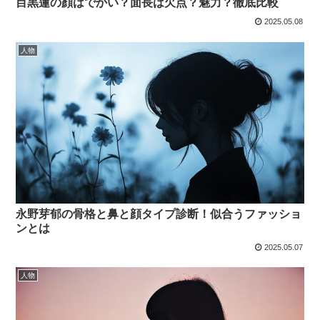
目黒蓮の顔はでかい？面長は欠点？魅力？徹底比較
2025.05.08
人物
永野芽郁の骨格と鼻と顔タイプ診断！似合うファッショ
ンとは
2025.05.07
人物